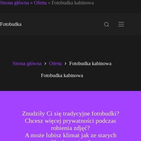
Strona główna
»
Oferta
»
Fotobudka kabinowa
Przejdź
do
Fotobudka
treści
Strona główna
Oferta
Fotobudka kabinowa
Fotobudka kabinowa
Znudziły Ci się tradycyjne fotobudki?
Chcesz więcej prywatności podczas
robienia zdjęć?
A może lubisz klimat jak ze starych