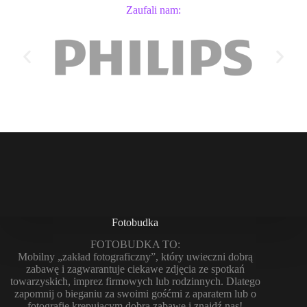
Zaufali nam:
Fotobudka
FOTOBUDKA TO:
Mobilny „zakład fotograficzny”, który uwieczni dobrą
zabawę i zagwarantuje ciekawe zdjęcia ze spotkań
towarzyskich, imprez firmowych lub rodzinnych. Dlatego
zapomnij o bieganiu za swoimi gośćmi z aparatem lub o
fotografie krępującym dobrą zabawę i znajdź nas!