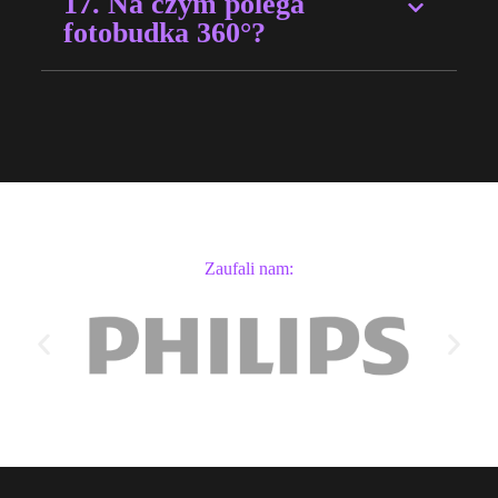
17. Na czym polega
fotobudka 360°?
Zaufali nam: