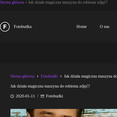
Strona główna
»
Jak działa magiczna maszyna do robienia zdjęć?
Przejdź
Przejdź
do
do
treści
treści
Fotobudka
Home
O nas
Strona główna
Fotobudki
Jak działa magiczna maszyna do
Jak działa magiczna maszyna do robienia zdjęć?
2020-01-11
Fotobudki