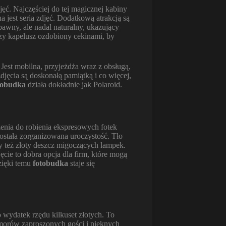
ęć. Najczęściej do tej magicznej kabiny
a jest seria zdjęć. Dodatkową atrakcją są
zabawny, ale nadal naturalny, ukazujący
zy kapelusz ozdobiony cekinami, by
 Jest mobilna, przyjeżdża wraz z obsługą,
djęcia są doskonałą pamiątką i co więcej,
tobudka
działa dokładnie jak Polaroid.
dzenia do robienia ekspresowych fotek
ostała zorganizowana uroczystość. Tło
y też złoty deszcz migoczących lampek.
cie to dobra opcja dla firm, które mogą
zięki temu
fotobudka
staje się
 wydatek rzędu kilkuset złotych. To
umorów zaproszonych gości i pięknych