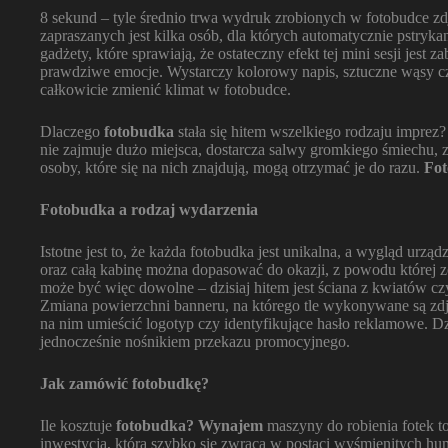
8 sekund – tyle średnio trwa wydruk zrobionych w fotobudce zdj
zapraszanych jest kilka osób, dla których automatycznie pstrykan
gadżety, które sprawiają, że ostateczny efekt tej mini sesji jest 
prawdziwe emocje. Wystarczy kolorowy napis, sztuczne wąsy c
całkowicie zmienić klimat w fotobudce.
Dlaczego
fotobudka
stała się hitem wszelkiego rodzaju imprez?
nie zajmuje dużo miejsca, dostarcza salwy gromkiego śmiechu, z
osoby, które się na nich znajdują, mogą otrzymać je do razu.
Fo
Fotobudka a rodzaj wydarzenia
Istotne jest to, że każda fotobudka jest unikalna, a wygląd urzą
oraz całą kabinę można dopasować do okazji, z powodu której z
może być więc dowolne – dzisiaj hitem jest ściana z kwiatów cz
Zmiana powierzchni banneru, na którego tle wykonywane są zdję
na nim umieścić logotyp czy identyfikujące hasło reklamowe. D
jednocześnie nośnikiem przekazu promocyjnego.
Jak zamówić fotobudkę?
Ile kosztuje
fotobudka? Wynajem
maszyny do robienia fotek to
inwestycja, która szybko się zwraca w postaci wyśmienitych h